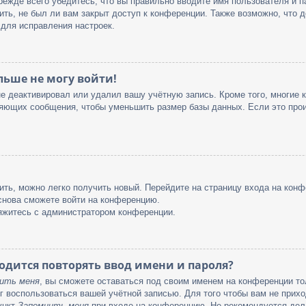
ежде всего убедитесь, что вы правильно вводите имя пользователя и 
ить, не был ли вам закрыт доступ к конференции. Также возможно, что
для исправления настроек.
льше не могу войти!
не деактивировал или удалил вашу учётную запись. Кроме того, многие
яющих сообщения, чтобы уменьшить размер базы данных. Если это прои
вить, можно легко получить новый. Перейдите на страницу входа на ко
 снова сможете войти на конференцию.
яжитесь с администратором конференции.
дится повторять ввод имени и пароля?
ить меня
, вы сможете оставаться под своим именем на конференции то
ог воспользоваться вашей учётной записью. Для того чтобы вам не прих
ункт
Запомнить меня
при входе на конференцию. Не рекомендуется дел