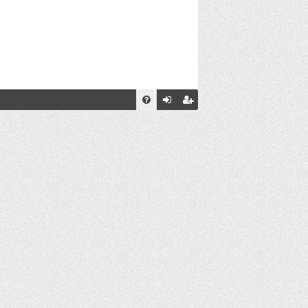
С
FA
хо
ег
Q
д
ис
тр
ац
ия