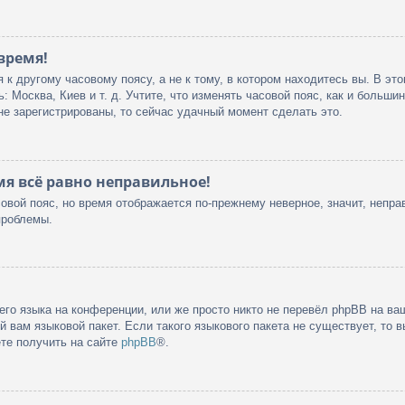
время!
к другому часовому поясу, а не к тому, в котором находитесь вы. В эт
ь: Москва, Киев и т. д. Учтите, что изменять часовой пояс, как и больши
не зарегистрированы, то сейчас удачный момент сделать это.
мя всё равно неправильное!
овой пояс, но время отображается по-прежнему неверное, значит, непра
проблемы.
го языка на конференции, или же просто никто не перевёл phpBB на ваш
 вам языковой пакет. Если такого языкового пакета не существует, то 
те получить на сайте
phpBB
®.