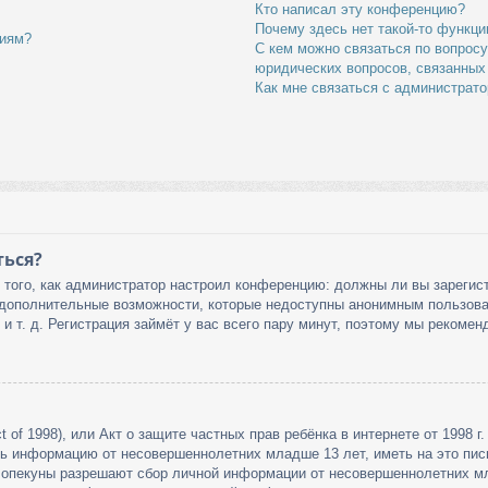
Кто написал эту конференцию?
Почему здесь нет такой-то функци
ниям?
С кем можно связаться по вопросу
юридических вопросов, связанных
Как мне связаться с администрат
ться?
от того, как администратор настроил конференцию: должны ли вы зареги
м дополнительные возможности, которые недоступны анонимным пользов
 и т. д. Регистрация займёт у вас всего пару минут, поэтому мы рекомен
Act of 1998), или Акт о защите частных прав ребёнка в интернете от 1998
ть информацию от несовершеннолетних младше 13 лет, иметь на это пи
о опекуны разрешают сбор личной информации от несовершеннолетних мл