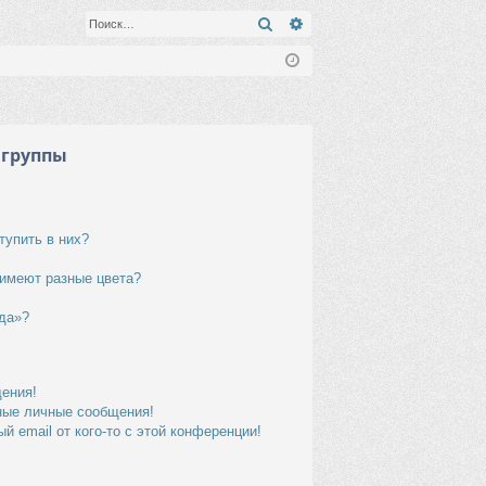
Поиск
Расширенный поиск
 группы
тупить в них?
 имеют разные цвета?
да»?
щения!
ные личные сообщения!
й email от кого-то с этой конференции!