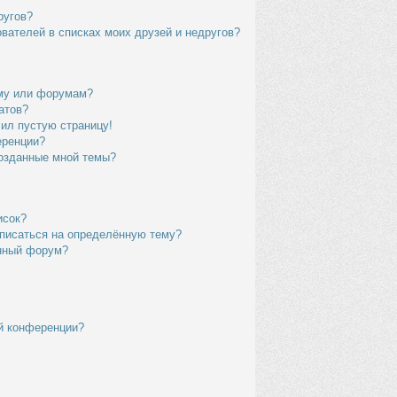
ругов?
вателей в списках моих друзей и недругов?
уму или форумам?
атов?
чил пустую страницу!
еренции?
созданные мной темы?
исок?
дписаться на определённую тему?
ённый форум?
й конференции?