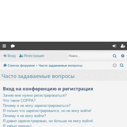
с
ор
хо
ег
Поис
Вход
Регистрация
ы
ум
д
ис
П
Список форумов
Часто задаваемые вопросы
лк
ы
тр
о
Часто задаваемые вопросы
и
и
ац
с
Вход на конференцию и регистрация
ия
к
Зачем мне нужно регистрироваться?
Что такое COPPA?
Почему я не могу зарегистрироваться?
Я только что зарегистрировался, но не могу войти!
Почему я не могу войти?
Я давно зарегистрирован, но больше не могу войти!
Я забыл пароль!